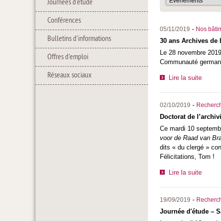
Journées d'étude
Conférences
-
05/11/2019
Nos bâtim
Bulletins d'informations
30 ans Archives de 
Le 28 novembre 2019, 
Offres d'emploi
Communauté germanoph
Réseaux sociaux
Lire la suite
-
02/10/2019
Recherc
Doctorat de l’archi
Ce mardi 10 septemb
voor de Raad van Bra
dits « du clergé » co
Félicitations, Tom !
Lire la suite
-
19/09/2019
Recherc
Journée d'étude – S