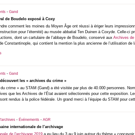
-
nts
Gand
val de Boudelo exposé à Coxy
ndre comment les moines du Moyen Âge ont réussi à ériger leurs impressionn
struction pour l’éternité) au musée abbatial Ten Duinen à Coxyde. Celle-ci pr
uctions, dont un cartulaire de l’abbaye de Boudelo, conservé aux
Archives de 
 Constantinople, qui contient la mention la plus ancienne de l’utilisation de l
s
-
nts
Gand
 découvert les « archives du crime »
 du crime » au STAM (Gand) a été visitée par plus de 40.000 personnes. Nombr
ves que les Archives de l’État avaient sélectionnés pour cette exposition. Le
 sont rendus à la police fédérale. Un grand merci à l’équipe du STAM pour cett
-
-
'archives
Événements
AGR
ine internationale de l’archivage
nale de l'archivage 2019
a eu lieu du 3 au 9 juin autour du thème « concevoir 