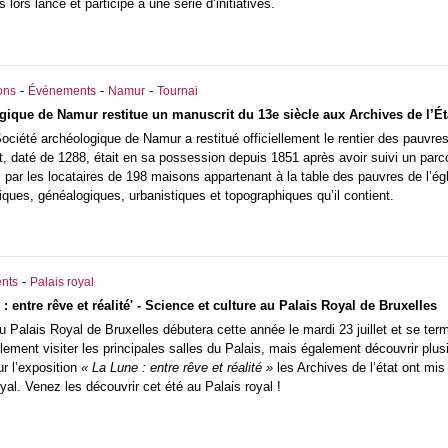
s lors lancé et participe à une série d’initiatives.
-
-
-
ons
Événements
Namur
Tournai
gique de Namur restitue un manuscrit du 13e siècle aux Archives de l’Ét
ociété archéologique de Namur a restitué officiellement le rentier des pauvres
, daté de 1288, était en sa possession depuis 1851 après avoir suivi un parcou
 par les locataires de 198 maisons appartenant à la table des pauvres de l’égl
iques, généalogiques, urbanistiques et topographiques qu’il contient.
-
nts
Palais royal
: entre rêve et réalité' - Science et culture au Palais Royal de Bruxelles
du Palais Royal de Bruxelles débutera cette année le mardi 23 juillet et se te
lement visiter les principales salles du Palais, mais également découvrir pl
ur l’exposition
« La Lune : entre rêve et réalité »
les Archives de l’état ont mi
yal. Venez les découvrir cet été au Palais royal !