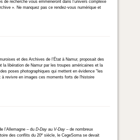
aires de recherche vous emmèneront dans l’univers complexe
b archive ». Ne manquez pas ce rendez-vous numérique et
muroises et des Archives de l’État à Namur, proposait des
 la libération de Namur par les troupes américaines et la
u des poses photographiques qui mettent en évidence "les
 et à revivre en images ces moments forts de l'histoire
 de l’Allemagne – du
D-Day
au
V-Day
– de nombreux
e
oire des conflits du 20
siècle, le CegeSoma se devait