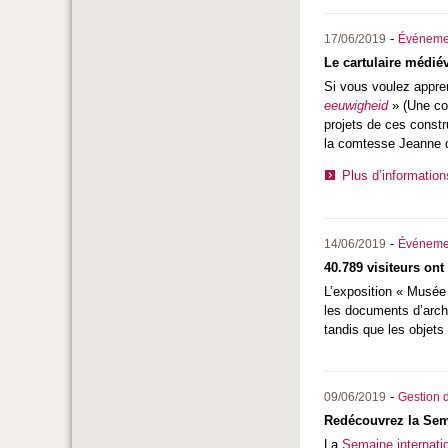
-
17/06/2019
Événeme
Le cartulaire médié
Si vous voulez appre
eeuwigheid
» (Une con
projets de ces constr
la comtesse Jeanne de
Plus d’information
-
14/06/2019
Événeme
40.789 visiteurs ont
L’exposition « Musée
les documents d’archi
tandis que les objets
-
09/06/2019
Gestion d
Redécouvrez la Sema
La
Semaine internatio