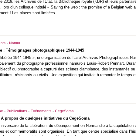
e 2019, les Archives de l’État, la Bibliothèque royale (KBR) et leurs parten
, lors d’un colloque intitulé « Saving the web : the promise of a Belgian we
ment ! Les places sont limitées ...
-
nts
Namur
ée : Témoignages photographiques 1944-1945
 libérée 1944-1945 », une organisation de l’asbl Archives Photographiques Na
cipalement du photographe professionnel namurois Louis-Robert Pennart. Durant
l'objectif du photographe a capturé des scènes d'ambiance, des instantanés o
ilitaires, résistants ou civils. Une exposition qui invitait à remonter le temps
-
-
-
he
Publications
Événements
CegeSoma
: A propos de quelques initiatives du CegeSoma
niversaire de la Libération, du débarquement en Normandie à la capitulation
s et commémoratifs sont organisés. En tant que centre spécialisé dans l’hist