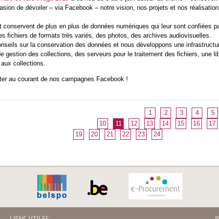
ccasion de dévoiler – via Facebook – notre vision, nos projets et nos réalisat
t conservent de plus en plus de données numériques qui leur sont confiées pa
 fichiers de formats très variés, des photos, des archives audiovisuelles.
seils sur la conservation des données et nous développons une infrastructure
l de gestion des collections, des serveurs pour le traitement des fichiers, un
aux collections.
ter au courant de nos campagnes Facebook !
1
2
3
4
5
10
11
12
13
14
15
16
17
19
20
21
22
23
24