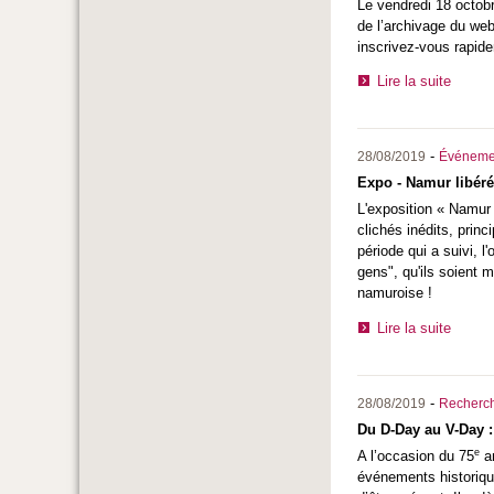
Le vendredi 18 octobr
de l’archivage du web
inscrivez-vous rapide
Lire la suite
-
28/08/2019
Événeme
Expo - Namur libér
L'exposition « Namur
clichés inédits, prin
période qui a suivi, 
gens", qu'ils soient m
namuroise !
Lire la suite
-
28/08/2019
Recherc
Du D-Day au V-Day 
e
A l’occasion du 75
an
événements historique