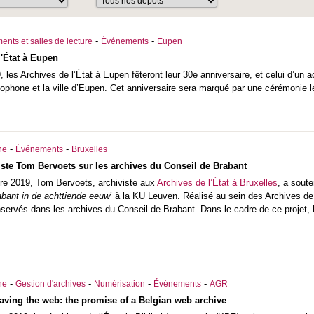
-
-
ents et salles de lecture
Événements
Eupen
l'État à Eupen
les Archives de l’État à Eupen fêteront leur 30e anniversaire, et celui d’un ac
one et la ville d’Eupen. Cet anniversaire sera marqué par une cérémonie l
-
-
he
Événements
Bruxelles
viste Tom Bervoets sur les archives du Conseil de Brabant
re 2019, Tom Bervoets, archiviste aux
Archives de l’État à Bruxelles
, a sout
bant in de achttiende eeuw
’ à la KU Leuven. Réalisé au sein des Archives de 
nservés dans les archives du Conseil de Brabant. Dans le cadre de ce projet, 
-
-
-
-
he
Gestion d'archives
Numérisation
Événements
AGR
aving the web: the promise of a Belgian web archive