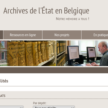
Archives de l'État en Belgique
Notre mémoire à tous !
Ressources en ligne
Nos projets
En pratiqu
lités
LATS
Par dépôt :