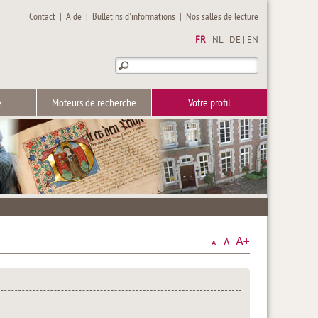
Contact
|
Aide
|
Bulletins d'informations
|
Nos salles de lecture
FR
|
NL
|
DE
|
EN
e
Moteurs de recherche
Votre profil