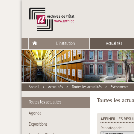
L'institution
Actualités
Accueil
>
Actualités
>
Toutes les actualités
>
Événements
Toutes les actua
Toutes les actualités
Agenda
AFFINER LES RÉSU
Expositions
Par catégorie :