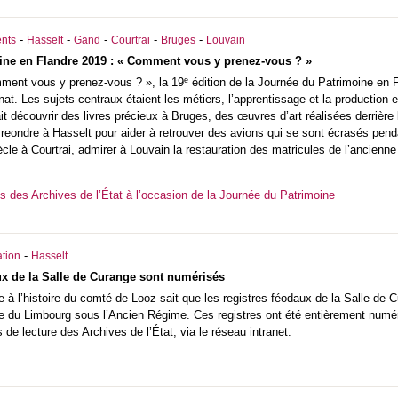
-
-
-
-
-
nts
Hasselt
Gand
Courtrai
Bruges
Louvain
ine en Flandre 2019 : « Comment vous y prenez-vous ? »
e
ment vous y prenez-vous ? », la 19
édition de la Journée du Patrimoine en F
sanat. Les sujets centraux étaient les métiers, l’apprentissage et la production
ait découvrir des livres précieux à Bruges, des œuvres d’art réalisées derrière
reondre à Hasselt pour aider à retrouver des avions qui se sont écrasés pend
ècle à Courtrai, admirer à Louvain la restauration des matricules de l’ancienne u
és des Archives de l’État à l’occasion de la Journée du Patrimoine
-
tion
Hasselt
ux de la Salle de Curange sont numérisés
 à l’histoire du comté de Looz sait que les registres féodaux de la Salle de 
cale du Limbourg sous l’Ancien Régime. Ces registres ont été entièrement num
 de lecture des Archives de l’État, via le réseau intranet.