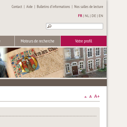
Contact
|
Aide
|
Bulletins d'informations
|
Nos salles de lecture
FR
|
NL
|
DE
|
EN
e
Moteurs de recherche
Votre profil