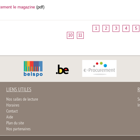
itement le magazine
(pdf)
1
2
3
4
5
10
11
LIENS UTILES
R
Nos salles de lecture
S
Horaires
I
Contact
Aide
Plan du site
Nos partenaires