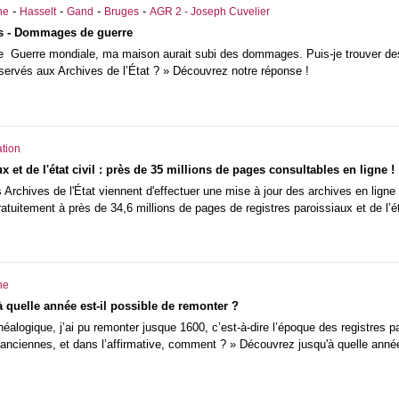
-
-
-
-
he
Hasselt
Gand
Bruges
AGR 2 - Joseph Cuvelier
s - Dommages de guerre
 Guerre mondiale, ma maison aurait subi des dommages. Puis-je trouver des
servés aux Archives de l’État ? » Découvrez notre réponse !
tion
x et de l'état civil : près de 35 millions de pages consultables en ligne !
Archives de l'État viennent d'effectuer une mise à jour des archives en ligne !
tuitement à près de 34,6 millions de pages de registres paroissiaux et de l’éta
he
à quelle année est-il possible de remonter ?
alogique, j’ai pu remonter jusque 1600, c’est-à-dire l’époque des registres pa
nciennes, et dans l’affirmative, comment ? » Découvrez jusqu'à quelle année 