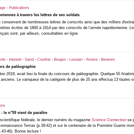
-
iage
Publications
iennes à travers les lettres de ses soldats
t conservent de nombreuses lettres de conscrits ainsi que des milliers d'extr
ettres écrites de 1800 à 1814 par des conscrits de l’armée napoléonienne. Le
çais sont, par ailleurs, consultables en ligne.
-
-
-
-
-
-
-
nts
Hasselt
Gand
Courtrai
Bruges
Louvain
Anvers
Beveren
urs de paléographie
 2018, avait lieu la finale du concours de paléographie. Quelque 55 finalist
es anciens. Le vainqueur de la catégorie de plus de 25 ans effectua 13 fautes 
ions
 le n°59 vient de paraître
e scientifique fédérale, le dernier numéro du magazine
Science Connection
se p
connaissance Temas (p.39-42) et sur le centenaire de la Première Guerre mond
p.43-46). Bonne lecture !