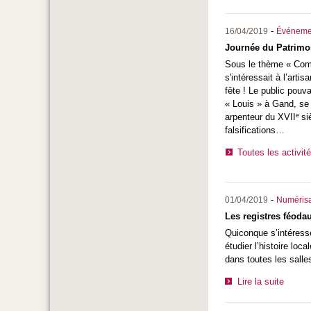
-
16/04/2019
Événeme
Journée du Patrimo
Sous le thème « Com
s'intéressait à l’arti
fête ! Le public pouv
« Louis » à Gand, se 
e
arpenteur du XVII
si
falsifications…
Toutes les activit
-
01/04/2019
Numérisa
Les registres féoda
Quiconque s’intéresse
étudier l’histoire lo
dans toutes les salles
Lire la suite