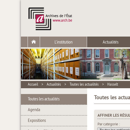
L'institution
Actualités
Accueil
>
Actualités
>
Toutes les actualités
>
Hasselt
Toutes les actua
Toutes les actualités
Agenda
AFFINER LES RÉSU
Expositions
Par catégorie :