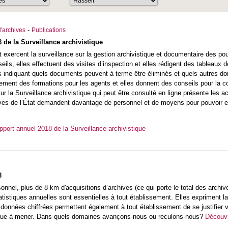
-
'archives
Publications
 de la Surveillance archivistique
t exercent la surveillance sur la gestion archivistique et documentaire des po
seils, elles effectuent des visites d’inspection et elles rédigent des tableaux
indiquant quels documents peuvent à terme être éliminés et quels autres doiv
lement des formations pour les agents et elles donnent des conseils pour la 
ur la Surveillance archivistique qui peut être consulté en ligne présente les 
ives de l’État demandent davantage de personnel et de moyens pour pouvoir e
port annuel 2018 de la Surveillance archivistique
8
nel, plus de 8 km d'acquisitions d’archives (ce qui porte le total des archiv
tatistiques annuelles sont essentielles à tout établissement. Elles expriment 
données chiffrées permettent également à tout établissement de se justifier v
itique à mener. Dans quels domaines avançons-nous ou reculons-nous?
Découvr